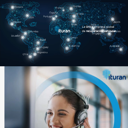
La
única
empresa global
de
recuperación vehicular